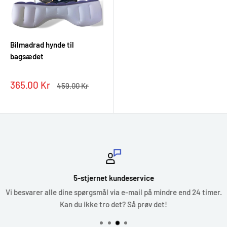
Bilmadrad hynde til
bagsædet
Tilbudspris
365.00 Kr
Normal
459.00 Kr
pris
5-stjernet kundeservice
Vi besvarer alle dine spørgsmål via e-mail på mindre end 24 timer.
Kan du ikke tro det? Så prøv det!