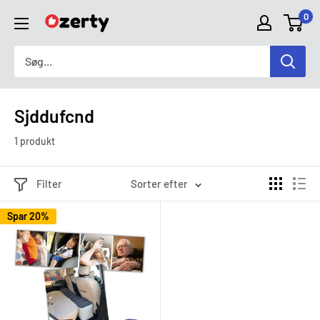
Spring
0
Ozerty
til
Danmark
indhold
Sjddufcnd
1 produkt
Filter
Sorter efter
Spar 20%