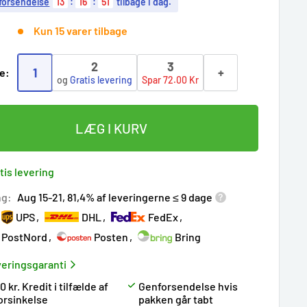
 forsendelse
13
:
16
:
50
tilbage i dag.
Kun 15 varer tilbage
2
3
1
+
e:
og
Gratis levering
Spar 72.00 Kr
LÆG I KURV
tis levering
ng:
Aug 15-21, 81,4% af leveringerne ≤ 9 dage
UPS
DHL
FedEx
PostNord
Posten
Bring
eringsgaranti
0 kr. Kredit i tilfælde af
Genforsendelse hvis
orsinkelse
pakken går tabt