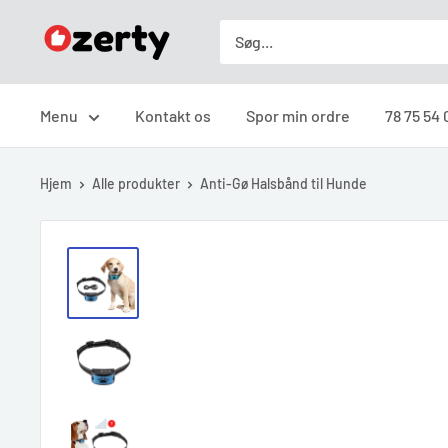
Spring
Ozerty
til
Danmark
indhold
Menu
Kontakt os
Spor min ordre
78 75 54 
Hjem
Alle produkter
Anti-Gø Halsbånd til Hunde