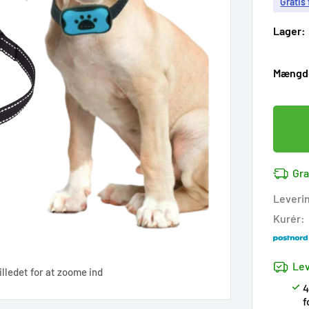
Gratis
Lager:
Mængd
Gra
Leveri
Kurér:
Lev
illedet for at zoome ind
4
f