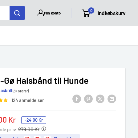
0
Indkøbskurv
Min konto
i-Gø Halsbånd til Hunde
asbrill
(8k ordrer)
124 anmeldelser
udspris
00 Kr
-
24.00 Kr
279.00 Kr
nde pris: