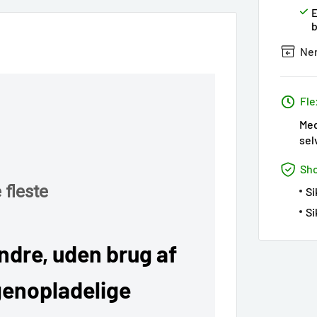
E
b
Ne
Fle
Med
sel
Sho
 fleste
Si
Si
indre, uden brug af
genopladelige