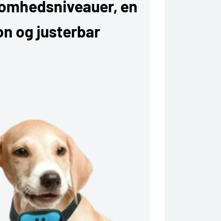
somhedsniveauer, en
on og justerbar