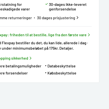
rstatning for
30-dages ikke-leveret
eskadigede varer
genforsendelse
mme returneringer
30 dages prisjustering
xpay: friheden til at bestille, lige fra den første vare
 Flexpay bestiller du det, du kan lide, allerede i dag ·
v under minimumsbeløbet på 175kr.
Detaljer
.
pping sikkerhed
kre betalingsmuligheder
Databeskyttelse
kre forsendelser
Købsbeskyttelse