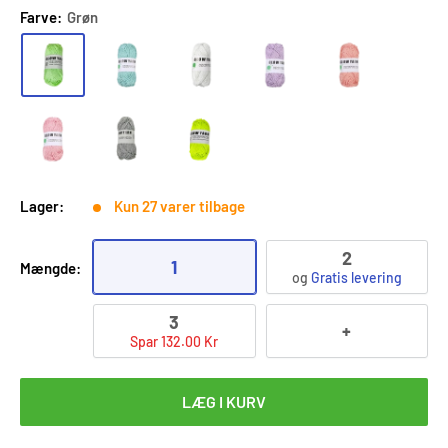
Farve:
Grøn
Lager:
Kun 27 varer tilbage
2
1
Mængde:
og
Gratis levering
3
+
Spar 132.00 Kr
LÆG I KURV