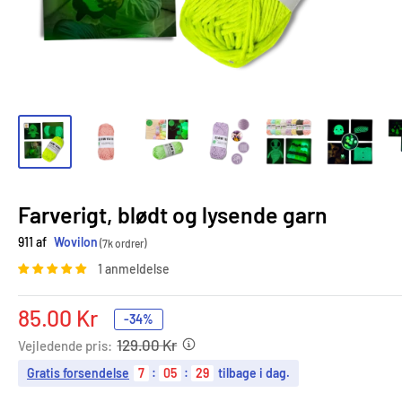
Farverigt, blødt og lysende garn
911 af
Wovilon
(7k ordrer)
1 anmeldelse
Tilbudspris
85.00 Kr
-34%
129.00 Kr
Vejledende pris:
Gratis forsendelse
7
:
05
:
28
tilbage i dag.