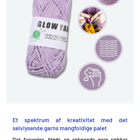
Et spektrum af kreativitet med det
selvlysende garns mangfoldige palet
Det farverige, bløde og oplysende garn rækker