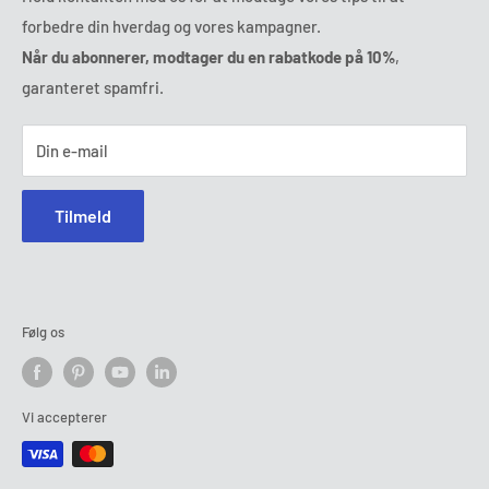
Torsdag:
9:00 - 18:00
forbedre din hverdag og vores kampagner.
Onlinetvistbilæggelse
Fredag:
9:00 - 18:00
Når du abonnerer, modtager du en rabatkode på 10%
,
Ozerty holder dig sikker
Lørdag - Søndag:
lukket
garanteret spamfri.
Tlf :
78 75 54 04
E-mail:
kontakt@ozerty-danmark.com
Din e-mail
Tilmeld
Følg os
Vi accepterer