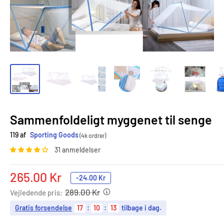
Sammenfoldeligt myggenet til senge
119 af
Sporting Goods
(4k ordrer)
31 anmeldelser
Tilbudspris
265.00 Kr
-
24.00 Kr
289.00 Kr
Vejledende pris:
Gratis forsendelse
17
:
10
:
12
tilbage i dag.