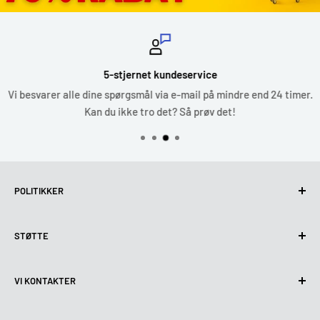
5-stjernet kundeservice
Vi besvarer alle dine spørgsmål via e-mail på mindre end 24 timer.
Kan du ikke tro det? Så prøv det!
POLITIKKER
Fortrolighedspolitik
STØTTE
Brug af cookies (GDPR)
Betingelser for brug
Om os
VI KONTAKTER
Leveringsbetingelser
Kontakt os
Returnerings og tilbagebetalingspolitik
Alle produkter
Mandag:
9:00 - 18:00