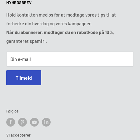
NYHEDSBREV
Tirsdag:
9:00 - 18:00
Betalingsbetingelser
Juridisk meddelelse
Onsdag:
9:00 - 18:00
Vilkår og betingelser for abonnementet
FAQ
Hold kontakten med os for at modtage vores tips til at
Torsdag:
9:00 - 18:00
forbedre din hverdag og vores kampagner.
Onlinetvistbilæggelse
Fredag:
9:00 - 18:00
Når du abonnerer, modtager du en rabatkode på 10%
,
Ozerty holder dig sikker
Lørdag - Søndag:
lukket
garanteret spamfri.
Tlf :
78 75 54 04
E-mail:
kontakt@ozerty-danmark.com
Din e-mail
Tilmeld
Følg os
Vi accepterer