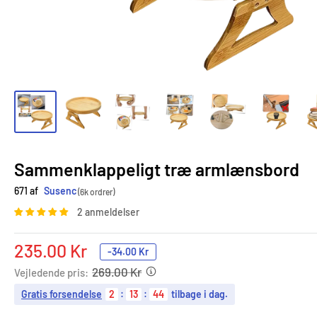
Sammenklappeligt træ armlænsbord
671 af
Susenc
(6k ordrer)
2 anmeldelser
Tilbudspris
235.00 Kr
-
34.00 Kr
269.00 Kr
Vejledende pris:
Gratis forsendelse
2
:
13
:
43
tilbage i dag.