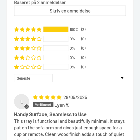
Baseret på 2 anmeldelser
Skriv en anmeldelse
100%
(2)
0%
(0)
0%
(0)
0%
(0)
0%
(0)
Sort by
29/05/2025
L
Lynn Y.
Handy Surface, Seamless to Use
This tray is functional and beautifully minimal. It stays
put on the sofa arm and gives just enough space for a
cup or remote. Clean wood finish adds a touch of quiet