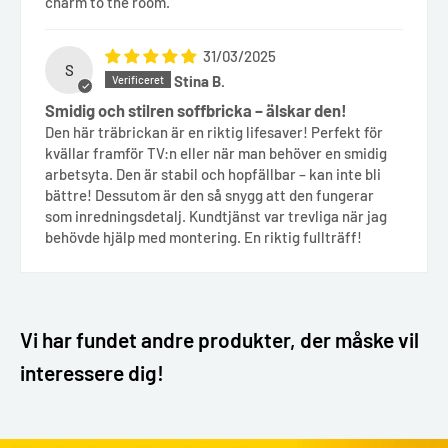
charm to the room.
31/03/2025
S
Stina B.
Smidig och stilren soffbricka – älskar den!
Den här träbrickan är en riktig lifesaver! Perfekt för
kvällar framför TV:n eller när man behöver en smidig
arbetsyta. Den är stabil och hopfällbar – kan inte bli
bättre! Dessutom är den så snygg att den fungerar
som inredningsdetalj. Kundtjänst var trevliga när jag
behövde hjälp med montering. En riktig fullträff!
Vi har fundet andre produkter, der måske vil
interessere dig!