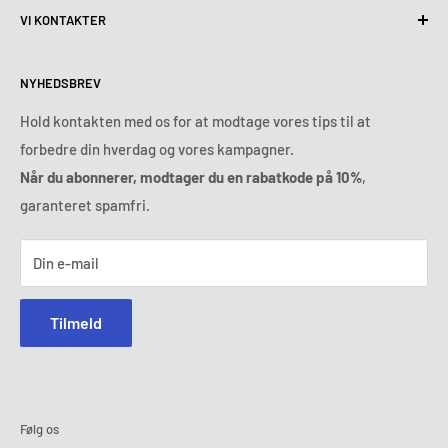
VI KONTAKTER
Leveringsbetingelser
Kontakt os
Returnerings og tilbagebetalingspolitik
Alle produkter
Mandag:
9:00 - 18:00
NYHEDSBREV
Tirsdag:
9:00 - 18:00
Betalingsbetingelser
Juridisk meddelelse
Onsdag:
9:00 - 18:00
Vilkår og betingelser for abonnementet
FAQ
Hold kontakten med os for at modtage vores tips til at
Torsdag:
9:00 - 18:00
forbedre din hverdag og vores kampagner.
Onlinetvistbilæggelse
Fredag:
9:00 - 18:00
Når du abonnerer, modtager du en rabatkode på 10%
,
Ozerty holder dig sikker
Lørdag - Søndag:
lukket
garanteret spamfri.
Tlf :
78 75 54 04
E-mail:
kontakt@ozerty-danmark.com
Din e-mail
Tilmeld
Følg os