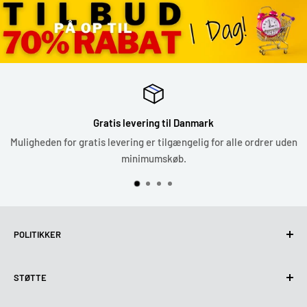
Gratis levering til Danmark
Muligheden for gratis levering er tilgængelig for alle ordrer uden
minimumskøb.
POLITIKKER
Fortrolighedspolitik
STØTTE
Brug af cookies (GDPR)
Betingelser for brug
Om os